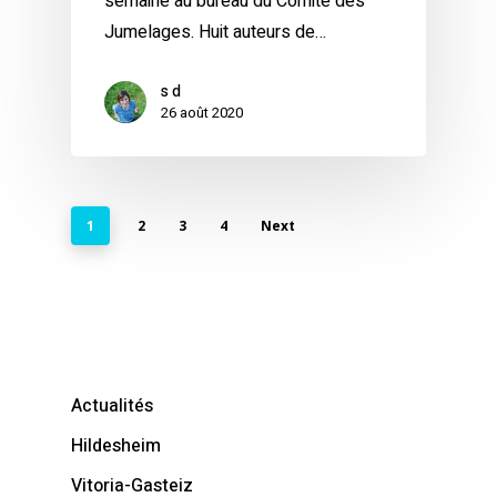
semaine au bureau du Comité des
Jumelages. Huit auteurs de…
s d
26 août 2020
1
2
3
4
Next
Actualités
Hildesheim
Vitoria-Gasteiz