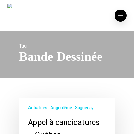
Skip
to
Menu
main
content
Tag
Bande Dessinée
Actualités
Angoulême
Saguenay
Appel à candidatures