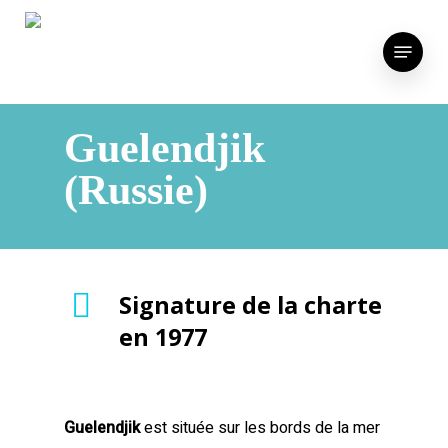
Skip
to
Menu
main
content
Guelendjik
(Russie)
Signature de la charte
en 1977
Guelendjik
est située sur les bords de la mer