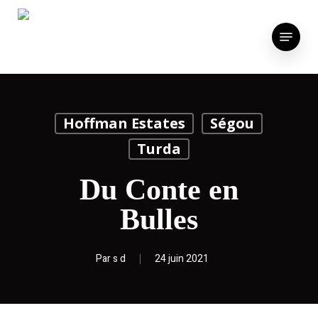
Skip
to
Menu
main
content
Hoffman Estates
Ségou
Turda
Du Conte en
Bulles
Par
s d
24 juin 2021