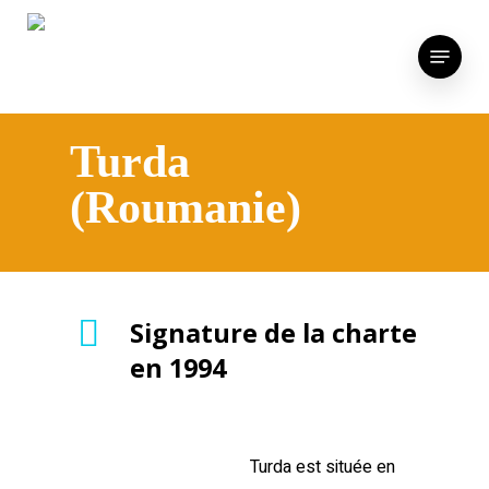
Skip
to
Menu
main
content
Turda
(Roumanie)
Signature de la charte
en 1994
Turda est située en