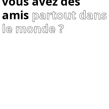
vous avez des
amis
partout dans
le monde ?
Le jumelage
est centré sur
la réconciliation des
peuples et a pour objectif
l’échange : de
connaissances,