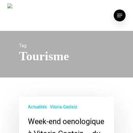
Skip
to
Menu
main
content
Tag
Tourisme
Actualités
Vitoria-Gasteiz
Week-end oenologique