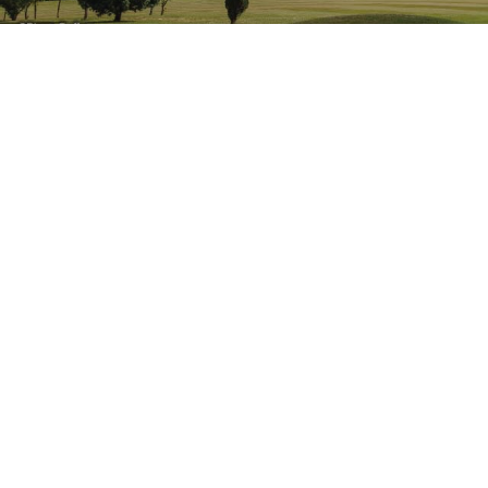
Actualités
Turda
Fête médiévale de