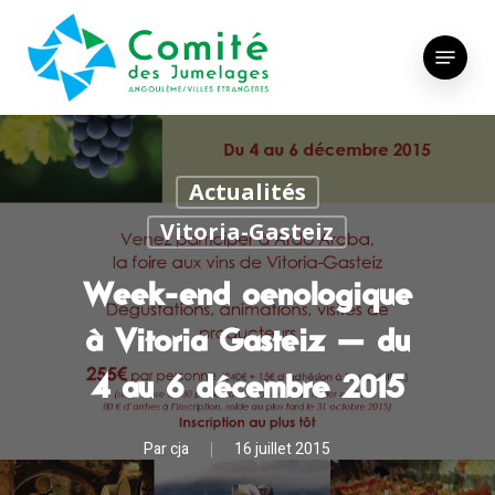
Skip
to
Menu
main
content
Actualités
Vitoria-Gasteiz
Week-end oenologique
à Vitoria Gasteiz – du
4 au 6 décembre 2015
Par
cja
16 juillet 2015