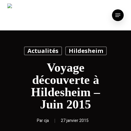
Skip
to
Menu
main
content
Actualités
Hildesheim
Voyage
découverte à
Hildesheim –
Juin 2015
Par
cja
27 janvier 2015