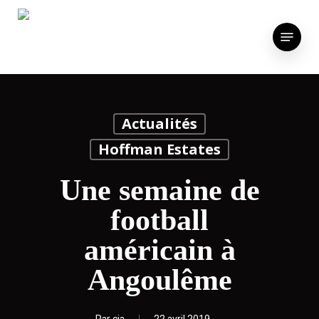
Skip
to
Menu
main
content
Actualités
Hoffman Estates
Une semaine de
football
américain à
Angoulême