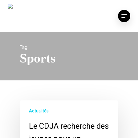
Skip
to
Menu
main
content
Tag
Sports
Actualités
Le CDJA recherche des