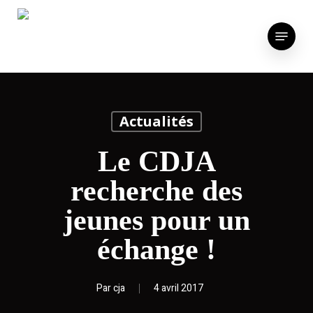
Skip
to
Menu
main
content
Actualités
Le CDJA
recherche des
jeunes pour un
échange !
Par
cja
4 avril 2017