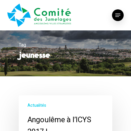
Skip
to
Menu
main
content
Tag
jeunesse
Actualités
Angoulême à l’ICYS