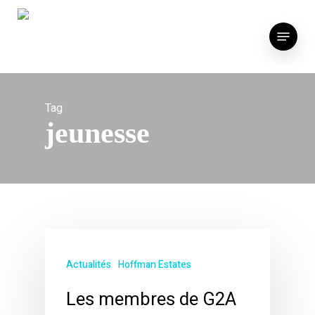
Skip
to
Menu
main
content
Tag
jeunesse
Actualités
Hoffman Estates
Les membres de G2A