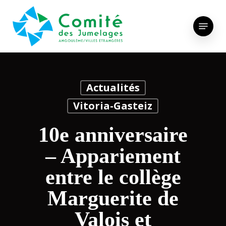
Skip
to
Menu
main
content
Actualités
Vitoria-Gasteiz
10e anniversaire
– Appariement
entre le collège
Marguerite de
Valois et