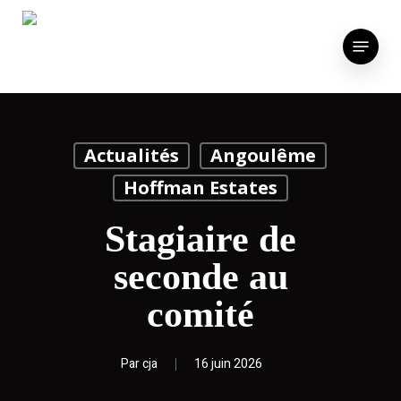
Skip
to
Menu
main
content
Actualités
Angoulême
Hoffman Estates
Stagiaire de
seconde au
comité
Par
cja
16 juin 2026