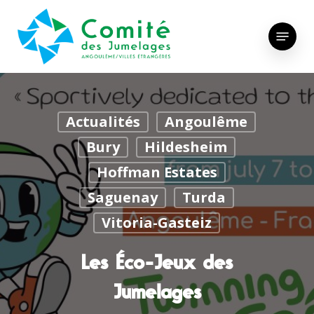
Skip
to
Menu
main
content
Actualités
Angoulême
Bury
Hildesheim
Hoffman Estates
Saguenay
Turda
Vitoria-Gasteiz
Les Éco-Jeux des
Jumelages