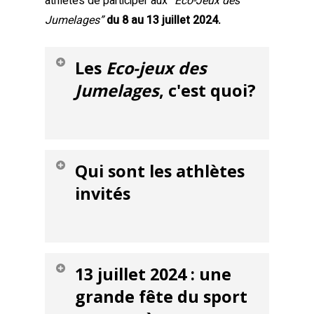
athlètes de participer aux
“Éco-Jeux des
Jumelages”
du 8 au 13 juillet 2024.
Les
Eco-jeux des
Jumelages
, c'est quoi?
C’est un projet qui rassemble des
Qui sont les athlètes
athlètes et les invitent à se questionner
invités
sur une pratique sportive plus éco
responsable :
Comment intégrer les enjeux
13 juillet 2024 : une
environnementaux à la pratique du
sport?
grande fête du sport
Comment organiser des événements