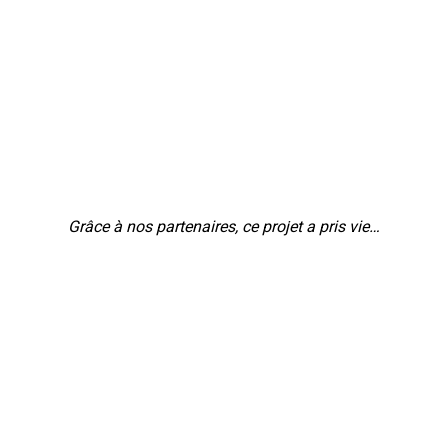
est ici le vecteur qui doit permettre à ces
jeunes adultes de se questionner sur les
grands enjeux du monde de demain.
Les projets Les Eco-jeux des Jumelages
est soutenu par l’Agence Erasmus+ et est
labellisé Olympiade Culturelle Paris 2024
.
Grâce à nos partenaires, ce projet a pris vie…