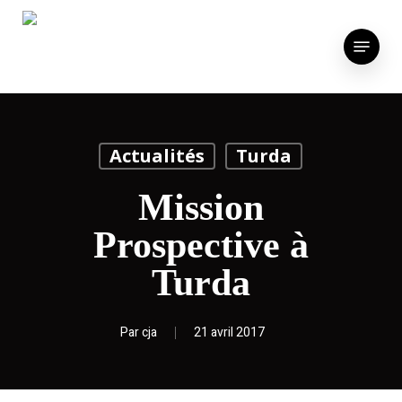
Skip
to
Menu
main
content
Actualités
Turda
Mission
Prospective à
Turda
Par
cja
21 avril 2017