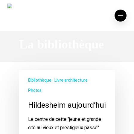
Skip
to
Menu
main
content
La bibliothèque
Bibliothèque
Livre architecture
Photos
Hildesheim aujourd’hui
Le centre de cette "jeune et grande
cité au vieux et prestigieux passé"