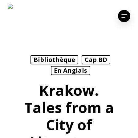
Skip
to
Menu
main
content
Bibliothèque
Cap BD
En Anglais
Krakow.
Tales from a
City of