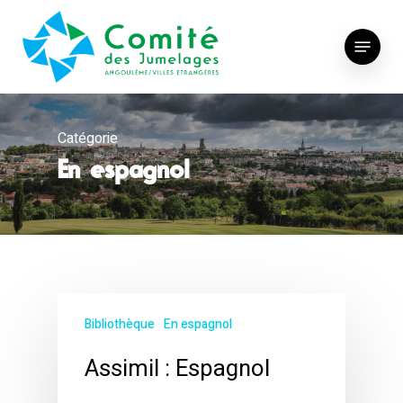
Skip
to
Menu
main
content
Catégorie
En espagnol
Bibliothèque
En espagnol
Assimil : Espagnol