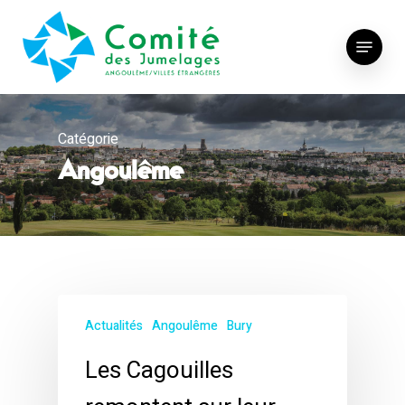
Skip
to
Menu
main
content
Catégorie
Angoulême
Actualités
Angoulême
Bury
Les Cagouilles