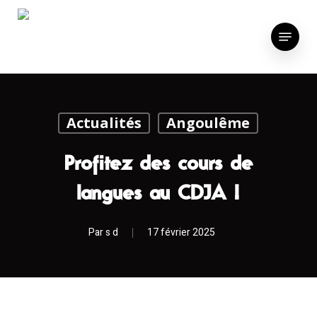
Skip
to
Menu
main
content
Actualités
Angoulême
Profitez des cours de
langues au CDJA !
Par
s d
17 février 2025