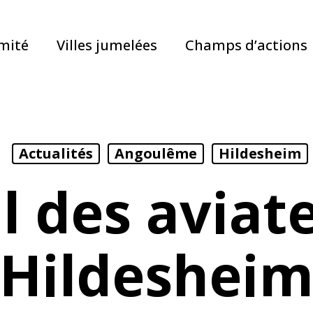
mité
Villes jumelées
Champs d’actions
Actualités
Angoulême
Hildesheim
l des aviat
Hildeshei