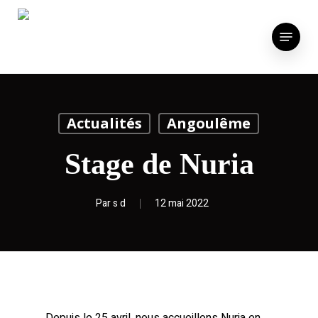
Skip
to
Menu
main
content
Actualités
Angoulême
Stage de Nuria
Par
s d
12 mai 2022