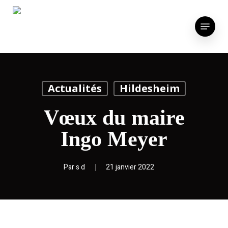
Skip
to
Menu
main
content
Actualités
Hildesheim
Vœux du maire
Ingo Meyer
Par
s d
21 janvier 2022