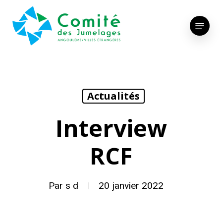
Skip
to
Menu
main
content
Actualités
Interview
RCF
Par
s d
20 janvier 2022