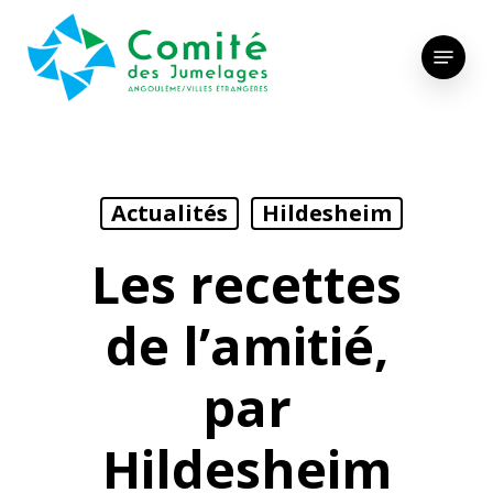
Skip
to
Menu
main
content
Actualités
Hildesheim
Les recettes
de l’amitié,
par
Hildesheim