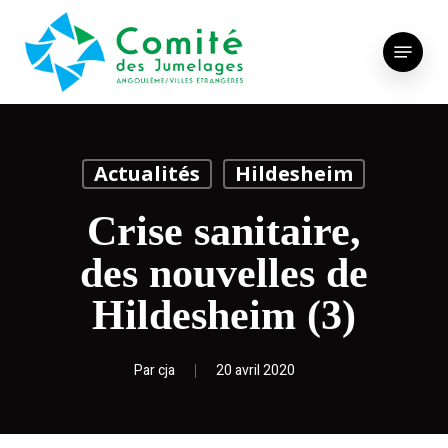
Skip
to
Menu
main
content
Actualités
Hildesheim
Crise sanitaire,
des nouvelles de
Hildesheim (3)
Par
cja
20 avril 2020