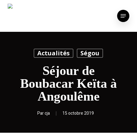
Skip
to
Menu
main
content
Actualités
Ségou
Séjour de
Boubacar Keïta à
Angoulême
Par
cja
15 octobre 2019