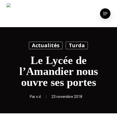
Skip
to
Menu
main
content
Actualités
Turda
Le Lycée de
l’Amandier nous
ouvre ses portes
Par
s d
23 novembre 2018