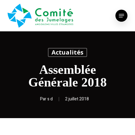
Skip
to
Menu
main
content
Actualités
Assemblée
Générale 2018
Par
s d
2 juillet 2018