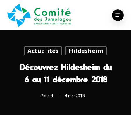
Skip
to
Menu
main
content
Actualités
Hildesheim
Découvrez Hildesheim du
6 au 11 décembre 2018
Par
s d
4 mai 2018