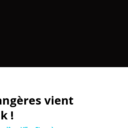
angères vient
k !