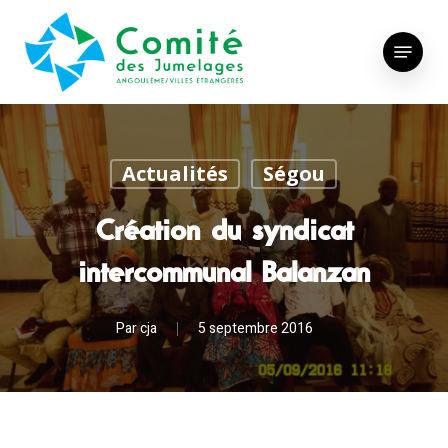
Skip
to
Menu
main
content
Actualités
Ségou
Création du syndicat
intercommunal Balanzan
Par
cja
5 septembre 2016