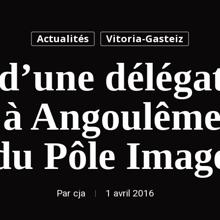
Actualités
Vitoria-Gasteiz
 d’une déléga
a à Angoulême
du Pôle Imag
Par
cja
1 avril 2016