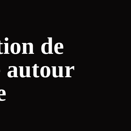
tion de
 autour
e