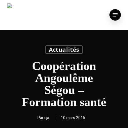
Skip
to
Menu
main
content
Actualités
Coopération
Angoulême
Ségou –
Formation santé
Par
cja
10 mars 2015