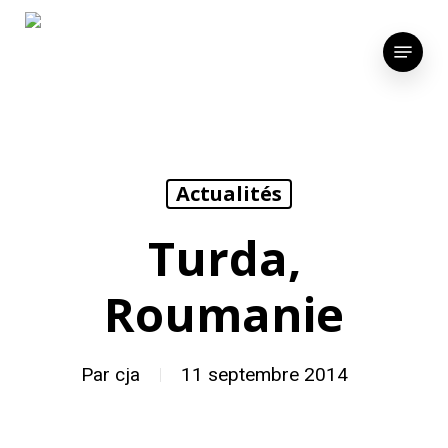
Skip
to
Menu
main
content
Actualités
Turda,
Roumanie
Par
cja
11 septembre 2014