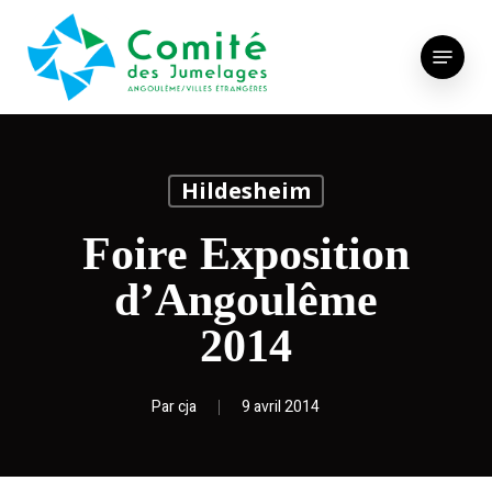
Skip
to
Menu
main
content
Hildesheim
Foire Exposition
d’Angoulême
2014
Par
cja
9 avril 2014