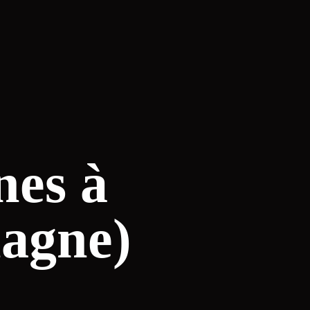
nes à
magne)