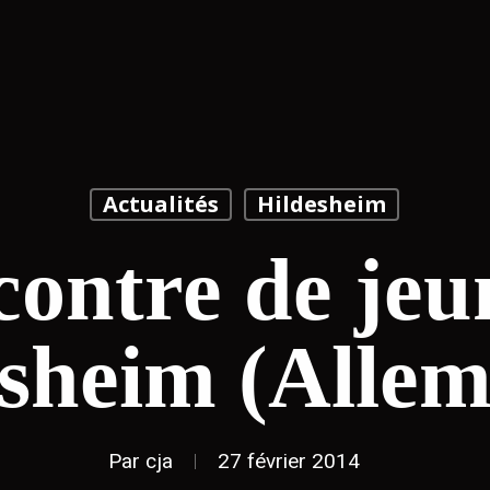
Actualités
Hildesheim
ontre de jeu
sheim (Alle
Par
cja
27 février 2014