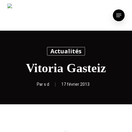
Skip
to
Menu
main
content
Actualités
Vitoria Gasteiz
Par
s d
17 février 2013