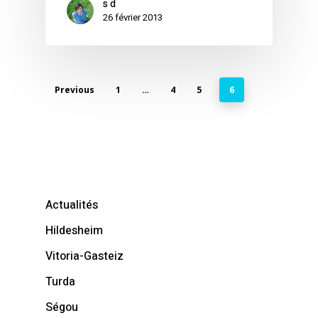
s d
26 février 2013
Previous
1
…
4
5
6
Actualités
Hildesheim
Vitoria-Gasteiz
Turda
Ségou