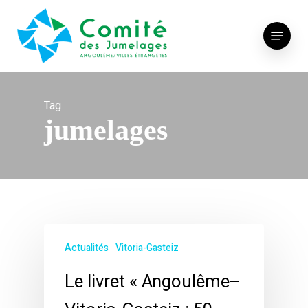
Skip
to
Menu
main
content
Tag
jumelages
Actualités
Vitoria-Gasteiz
Le livret « Angoulême–