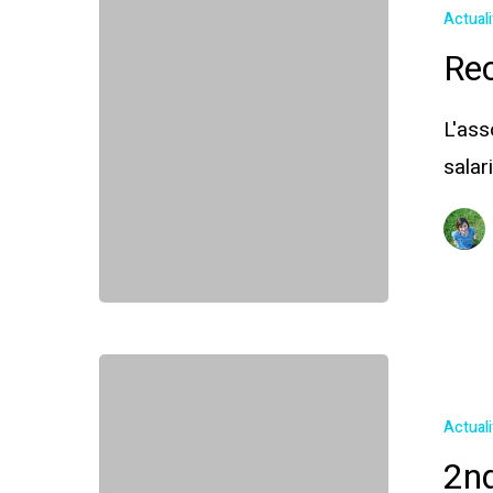
Actual
Re
L'ass
salar
Actual
2nd