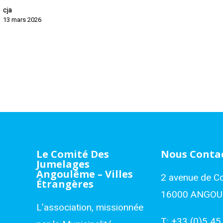
cja
13 mars 2026
Le Comité Des
Nous Conta
Jumelages
Angoulême – Villes
2 avenue de C
Étrangères
16000 ANGO
L’association, missionnée
T:
+33 (0)5 45