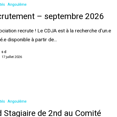
ités
Angoulême
crutement – septembre 2026
ociation recrute ! Le CDJA est à la recherche d'un.e
ié.e disponible à partir de…
s d
17 juillet 2026
ités
Angoulême
 Stagiaire de 2nd au Comité