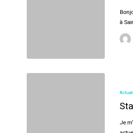
Bonjo
à Sai
Actual
Sta
Je m’
actue