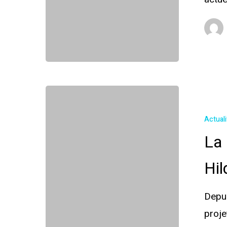
Actual
La
Hil
Depu
proje