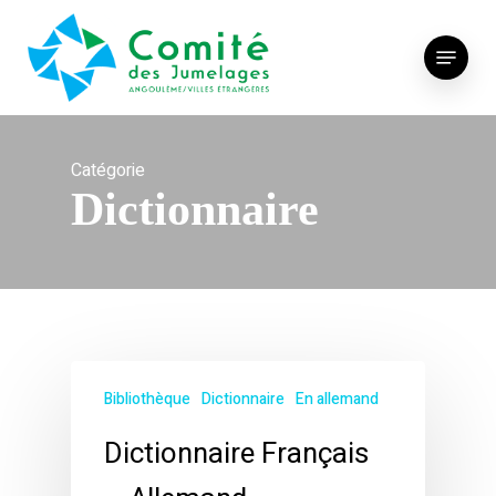
Skip
to
Menu
main
content
Catégorie
Dictionnaire
Bibliothèque
Dictionnaire
En allemand
Dictionnaire Français