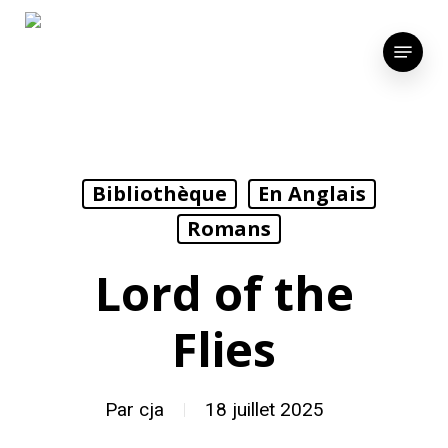
Skip
to
Menu
main
content
Bibliothèque
En Anglais
Romans
Lord of the
Flies
Par
cja
18 juillet 2025