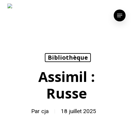
Skip
to
Menu
main
content
Bibliothèque
Assimil :
Russe
Par
cja
18 juillet 2025