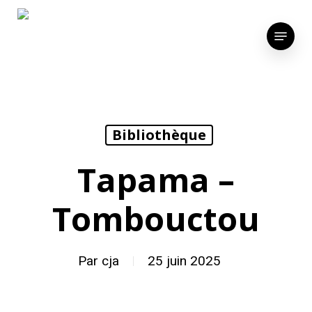
Skip
to
Menu
main
content
Bibliothèque
Tapama –
Tombouctou
Par
cja
25 juin 2025