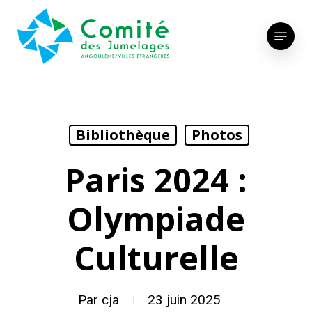
Skip
to
Menu
main
content
Bibliothèque
Photos
Paris 2024 :
Olympiade
Culturelle
Par
cja
23 juin 2025