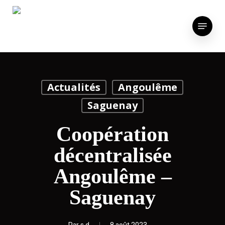
Skip
to
Menu
main
content
Actualités
Angoulême
Saguenay
Coopération
décentralisée
Angoulême –
Saguenay