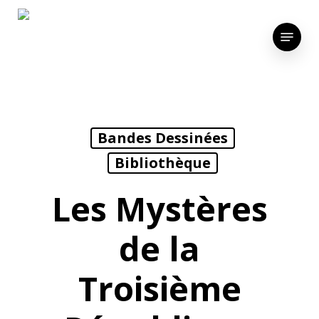
Skip
to
Menu
main
content
Bandes Dessinées
Bibliothèque
Les Mystères
de la
Troisième